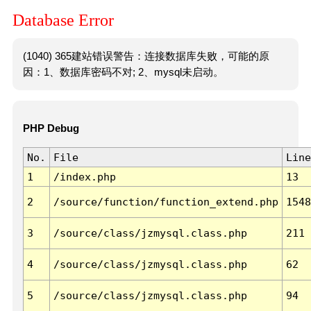
Database Error
(1040) 365建站错误警告：连接数据库失败，可能的原
因：1、数据库密码不对; 2、mysql未启动。
PHP Debug
No.
File
Line
1
/index.php
13
2
/source/function/function_extend.php
1548
3
/source/class/jzmysql.class.php
211
4
/source/class/jzmysql.class.php
62
5
/source/class/jzmysql.class.php
94