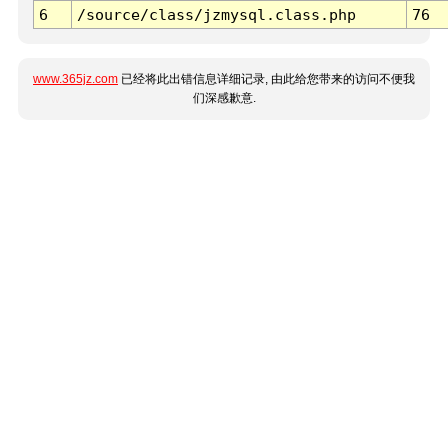
6
/source/class/jzmysql.class.php
76
www.365jz.com
已经将此出错信息详细记录, 由此给您带来的访问不便我
们深感歉意.