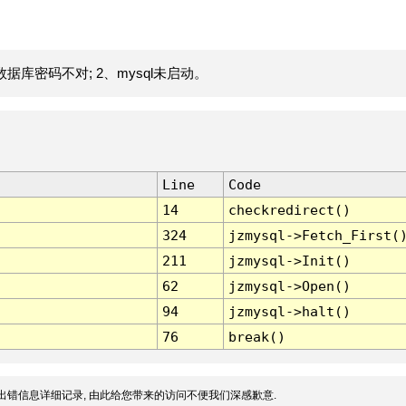
据库密码不对; 2、mysql未启动。
Line
Code
14
checkredirect()
324
jzmysql->Fetch_First(
211
jzmysql->Init()
62
jzmysql->Open()
94
jzmysql->halt()
76
break()
出错信息详细记录, 由此给您带来的访问不便我们深感歉意.