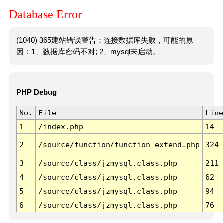
Database Error
(1040) 365建站错误警告：连接数据库失败，可能的原
因：1、数据库密码不对; 2、mysql未启动。
PHP Debug
No.
File
Line
1
/index.php
14
2
/source/function/function_extend.php
324
3
/source/class/jzmysql.class.php
211
4
/source/class/jzmysql.class.php
62
5
/source/class/jzmysql.class.php
94
6
/source/class/jzmysql.class.php
76