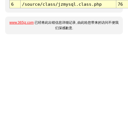
6
/source/class/jzmysql.class.php
76
www.365jz.com
已经将此出错信息详细记录, 由此给您带来的访问不便我
们深感歉意.