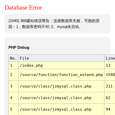
Database Error
(1040) 365建站错误警告：连接数据库失败，可能的原
因：1、数据库密码不对; 2、mysql未启动。
PHP Debug
No.
File
Line
1
/index.php
13
2
/source/function/function_extend.php
1548
3
/source/class/jzmysql.class.php
211
4
/source/class/jzmysql.class.php
62
5
/source/class/jzmysql.class.php
94