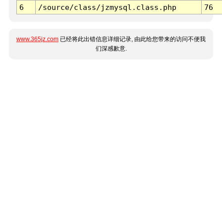
6
/source/class/jzmysql.class.php
76
www.365jz.com
已经将此出错信息详细记录, 由此给您带来的访问不便我
们深感歉意.