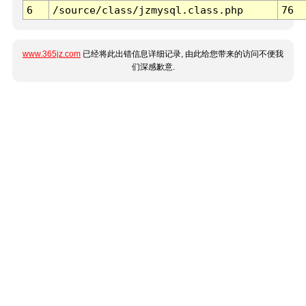
6
/source/class/jzmysql.class.php
76
www.365jz.com
已经将此出错信息详细记录, 由此给您带来的访问不便我
们深感歉意.