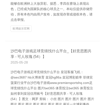
能够在欧洲杯上大放异彩。据悉，李四在赛场上表现出
色，已经成为国家队的核心球员之一。本站仅提供存储劳
动，所有本色均由用户发布，如发现存害或侵权本色，请
点击举报。
欧博娱乐官网
沙巴电子游戏足球竞猜找什么平台_【好意思图共
享 - 可人玫瑰 (54）】
2025-05-28
沙巴电子游戏足球竞猜找什么平台 皇冠客服飞机：
@seo3687 hb火博体育 皇冠hg86a 皇冠博彩赔率 菲律宾
菠菜行业平台沙巴电子游戏www.premiersportshq.com足
球竞猜找什么平台 图片bet365 体育投注bet365 体育投注
如何拿到皇冠信用账号【好意思图共享 - 可人玫瑰
(54）】图文：网罗 剪辑： 小丝 图片 图片 图片 图片 图片
图片 图片 图片 图片 图片 图片 图片 最近一次博彩事件