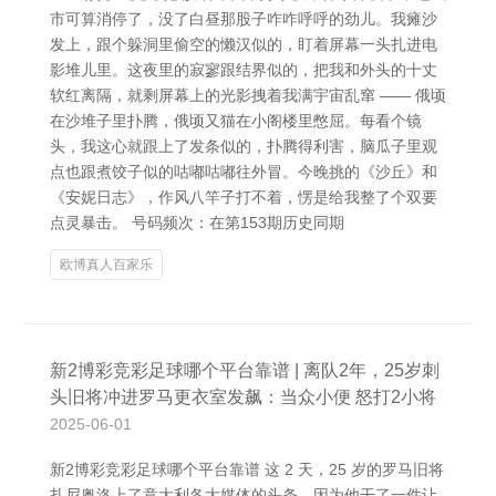
市可算消停了，没了白昼那股子咋咋呼呼的劲儿。我瘫沙
发上，跟个躲洞里偷空的懒汉似的，盯着屏幕一头扎进电
影堆儿里。这夜里的寂寥跟结界似的，把我和外头的十丈
软红离隔，就剩屏幕上的光影拽着我满宇宙乱窜 —— 俄顷
在沙堆子里扑腾，俄顷又猫在小阁楼里憋屈。每看个镜
头，我这心就跟上了发条似的，扑腾得利害，脑瓜子里观
点也跟煮饺子似的咕嘟咕嘟往外冒。今晚挑的《沙丘》和
《安妮日志》，作风八竿子打不着，愣是给我整了个双要
点灵暴击。 号码频次：在第153期历史同期
欧博真人百家乐
新2博彩竞彩足球哪个平台靠谱 | 离队2年，25岁刺
头旧将冲进罗马更衣室发飙：当众小便 怒打2小将
2025-06-01
新2博彩竞彩足球哪个平台靠谱 这 2 天，25 岁的罗马旧将
扎尼奥洛上了意大利各大媒体的头条，因为他干了一件让