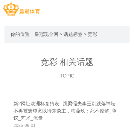
你的位置：
皇冠现金网
>
话题标签
> 竞彩
竞彩 相关话题
TOPIC
新2网址欧洲杯竞猜表 | 跳梁懦夫李玉刚跌落神坛，
不再被寰球宽以待东谈主，梅葆玖：死不谅解_争
议_艺术_流量
2025-06-01