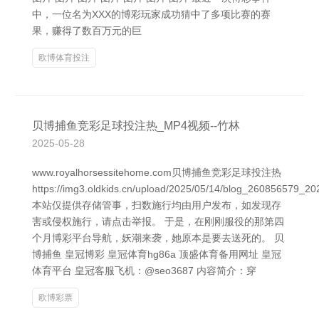
中，一位名为XXX的博彩玩家成功猜中了多项比赛的赛
果，赚得了数百万元的巨
欧博体育投注
贝博捕鱼竞彩足球投注热_MP4视频--竹林
2025-05-28
www.royalhorsessitehome.com贝博捕鱼竞彩足球投注热
https://img3.oldkids.cn/upload/2025/05/14/blog_260856579_
本站仅提供存储管事，扫数施行均由用户发布，如发现存
害或侵权施行，请点击举报。 于是，在刚刚服役的那第四
个月博彩平台导航，妖潮来袭，她原本是要去送死的。 贝
博捕鱼 皇冠博彩 皇冠体育hg86a 顶盛体育备用网址 皇冠
体育平台 皇冠客服飞机：@seo3687 内容简介：穿
欧博彩票