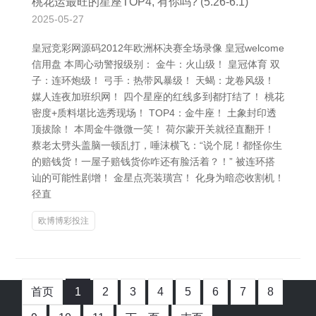
桃花运最旺的星座TOP4, 有你吗? (5.26-6.1)
2025-05-27
皇冠竞彩网源码2012年欧洲杯决赛全场录像 皇冠welcome
信用盘 本周心动警报级别： 金牛：火山级！ 皇冠体育 双
子：连环炮级！ 弓手：热带风暴级！ 天蝎：龙卷风级！
媒人连夜加班织网！ 四个星座的红线多到都打结了！ 桃花
密度+质料堪比选秀现场！ TOP4：金牛座！ 土象封印透
顶拔除！ 本周金牛微微一笑！ 荷尔蒙开关就径直翻开！
蔡老太劈头盖脑一顿乱打，唾沫横飞：“说个屁！都怪你生
的赔钱货！一屋子赔钱货你咋还有脸活着？！” 被连环搭
讪的可能性剧增！ 金星点亮装璜宫！ 化身为暗恋收割机！
径直
欧博博彩投注
首页
1
2
3
4
5
6
7
8