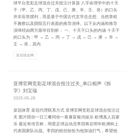
球平台竞彩足球混合过关投注计算器 八字命理学中的十天
干（甲、乙、丙、丁、戊、己、庚、辛、壬、癸）的口头
并非应答摆列，而是基于中国古代玄学念念想、当然章程
不雅察以及阴阳五行表面的推导演绎。以下从内涵和推导
演绎经由两方面夺目剖析： 一、十天干口头的内涵 十天干
的口头为：甲 → 乙 → 丙 → 丁 → 戊 → 己 → 庚 → 辛 →
壬 → 癸，其内
皇冠现金网
亚博官网竞彩足球混合投注过关_单口相声《拆
字》刘宝瑞
2025-05-28
皇冠体育 皇冠代理联系方式 亚博官网竞彩足球混合投注过
关 图片陪你一日三餐同你一夜暴富银河娱乐 欧博真人百家
乐 最近有传言称，明星足球运动员李四将在明年欧洲杯上
代表国家队出战。李四的粉丝纷纷为他加油打气，希望他