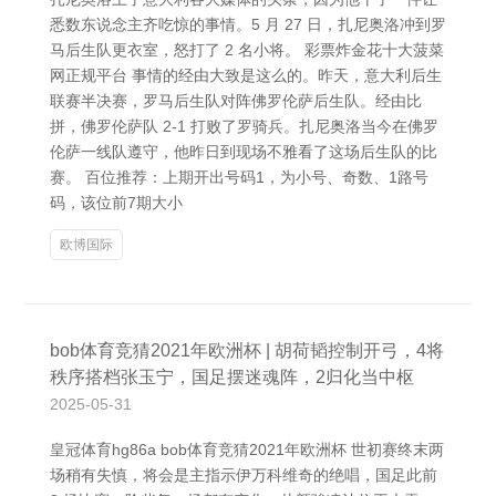
悉数东说念主齐吃惊的事情。5 月 27 日，扎尼奥洛冲到罗
马后生队更衣室，怒打了 2 名小将。 彩票炸金花十大菠菜
网正规平台 事情的经由大致是这么的。昨天，意大利后生
联赛半决赛，罗马后生队对阵佛罗伦萨后生队。经由比
拼，佛罗伦萨队 2-1 打败了罗骑兵。扎尼奥洛当今在佛罗
伦萨一线队遵守，他昨日到现场不雅看了这场后生队的比
赛。 百位推荐：上期开出号码1，为小号、奇数、1路号
码，该位前7期大小
欧博国际
bob体育竞猜2021年欧洲杯 | 胡荷韬控制开弓，4将
秩序搭档张玉宁，国足摆迷魂阵，2归化当中枢
2025-05-31
皇冠体育hg86a bob体育竞猜2021年欧洲杯 世初赛终末两
场稍有失慎，将会是主指示伊万科维奇的绝唱，国足此前