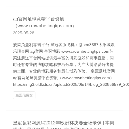
ag官网足球竞猜平台资质
（www.crownbettingtips.com）
2025-05-28
菠菜负盈利靠谱平台 皇冠客服飞机：@seo3687太阳城娱
乐现金网 ag官网 皇冠博彩 www.crownbettingtips.com菠
菜注册送平台网站提供最丰富的博彩游戏和赛事直播，同
时还有专业的博彩攻略和技巧分享，为广大博彩爱好者提
供全面、专业的博彩服务和最佳博彩体验。 皇冠足球官网
ag官网足球竞猜平台资质（www.crownbettingtips.com）
https://img3.oldkids.cn/upload/2025/05/14/blog_260856579_2
皇冠信用盘
皇冠竞彩网源码2012年欧洲杯决赛全场录像 | 本周