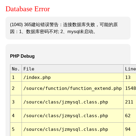
Database Error
(1040) 365建站错误警告：连接数据库失败，可能的原
因：1、数据库密码不对; 2、mysql未启动。
PHP Debug
No.
File
Line
1
/index.php
13
2
/source/function/function_extend.php
1548
3
/source/class/jzmysql.class.php
211
4
/source/class/jzmysql.class.php
62
5
/source/class/jzmysql.class.php
94