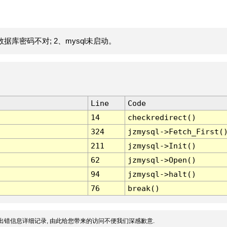
据库密码不对; 2、mysql未启动。
Line
Code
14
checkredirect()
324
jzmysql->Fetch_First(
211
jzmysql->Init()
62
jzmysql->Open()
94
jzmysql->halt()
76
break()
出错信息详细记录, 由此给您带来的访问不便我们深感歉意.