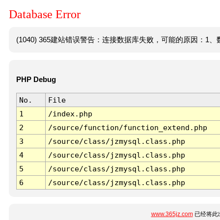
Database Error
(1040) 365建站错误警告：连接数据库失败，可能的原因：1、数
PHP Debug
No.
File
1
/index.php
2
/source/function/function_extend.php
3
/source/class/jzmysql.class.php
4
/source/class/jzmysql.class.php
5
/source/class/jzmysql.class.php
6
/source/class/jzmysql.class.php
www.365jz.com
已经将此