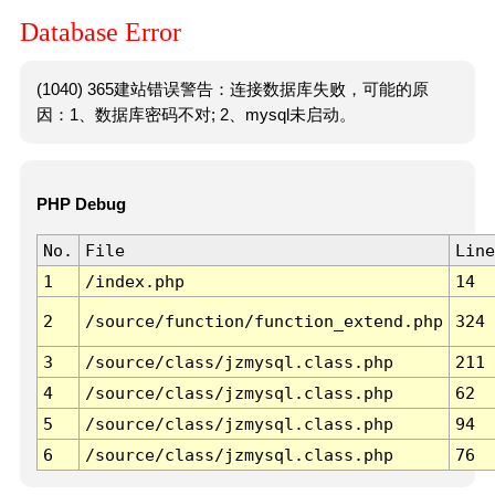
Database Error
(1040) 365建站错误警告：连接数据库失败，可能的原
因：1、数据库密码不对; 2、mysql未启动。
PHP Debug
No.
File
Line
1
/index.php
14
2
/source/function/function_extend.php
324
3
/source/class/jzmysql.class.php
211
4
/source/class/jzmysql.class.php
62
5
/source/class/jzmysql.class.php
94
6
/source/class/jzmysql.class.php
76