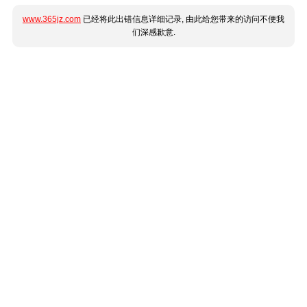
www.365jz.com
已经将此出错信息详细记录, 由此给您带来的访问不便我
们深感歉意.