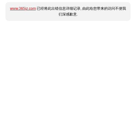
www.365jz.com
已经将此出错信息详细记录, 由此给您带来的访问不便我
们深感歉意.