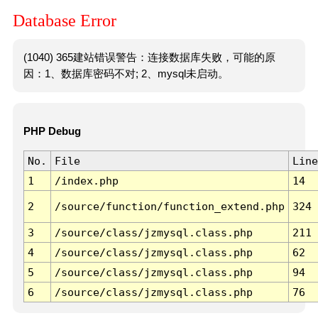
Database Error
(1040) 365建站错误警告：连接数据库失败，可能的原
因：1、数据库密码不对; 2、mysql未启动。
PHP Debug
No.
File
Line
1
/index.php
14
2
/source/function/function_extend.php
324
3
/source/class/jzmysql.class.php
211
4
/source/class/jzmysql.class.php
62
5
/source/class/jzmysql.class.php
94
6
/source/class/jzmysql.class.php
76